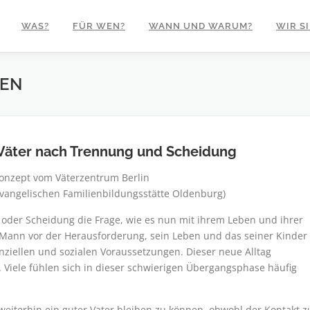
WAS?
FÜR WEN?
WANN UND WARUM?
WIR SI
BEN
r Väter nach Trennung und Scheidung
onzept vom Väterzentrum Berlin
Evangelischen Familienbildungsstätte Oldenburg)
g oder Scheidung die Frage, wie es nun mit ihrem Leben und ihrer
ht Mann vor der Herausforderung, sein Leben und das seiner Kinder
nziellen und sozialen Voraussetzungen. Dieser neue Alltag
. Viele fühlen sich in dieser schwierigen Übergangsphase häufig
 weiterhin ein guter Vater bleiben zu können, obwohl der Kontakt z