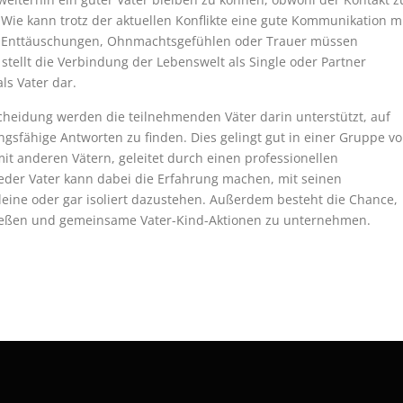
? Wie kann trotz der aktuellen Konflikte eine gute Kommunikation m
, Enttäuschungen, Ohnmachtsgefühlen oder Trauer müssen
stellt die Verbindung der Lebenswelt als Single oder Partner
ls Vater dar.
heidung werden die teilnehmenden Väter darin unterstützt, auf
gsfähige Antworten zu finden. Dies gelingt gut in einer Gruppe v
it anderen Vätern, geleitet durch einen professionellen
 Jeder Vater kann dabei die Erfahrung machen, mit seinen
eine oder gar isoliert dazustehen. Außerdem besteht die Chance,
ließen und gemeinsame Vater-Kind-Aktionen zu unternehmen.