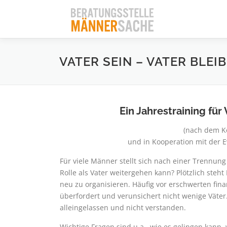
Zum
Inhalt
springen
VATER SEIN – VATER BLEI
Ein Jahrestraining fü
(nach dem K
und in Kooperation mit der 
Für viele Männer stellt sich nach einer Trennun
Rolle als Vater weitergehen kann? Plötzlich ste
neu zu organisieren. Häufig vor erschwerten fina
überfordert und verunsichert nicht wenige Väter
alleingelassen und nicht verstanden.
Wichtige Fragen sind u.a., wie es gelingen kann,