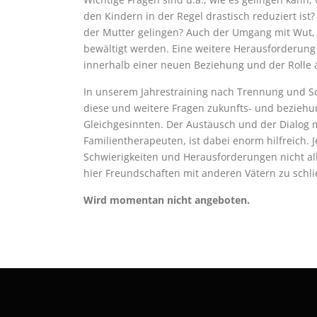
den Kindern in der Regel drastisch reduziert ist
der Mutter gelingen? Auch der Umgang mit Wut
bewältigt werden. Eine weitere Herausforderung 
innerhalb einer neuen Beziehung und der Rolle a
In unserem Jahrestraining nach Trennung und Sc
diese und weitere Fragen zukunfts- und beziehun
Gleichgesinnten. Der Austausch und der Dialog m
Familientherapeuten, ist dabei enorm hilfreich.
Schwierigkeiten und Herausforderungen nicht all
hier Freundschaften mit anderen Vätern zu sch
Wird momentan nicht angeboten.