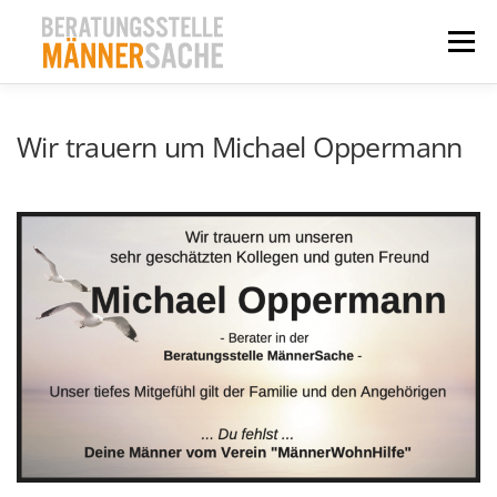
Zum
Inhalt
Menü
springen
WAS?
FÜR WEN?
WANN UND WARUM?
Wir trauern um Michael Oppermann
WIR SIND FÜR SIE DA!
AKTUELLES
KONTAKT